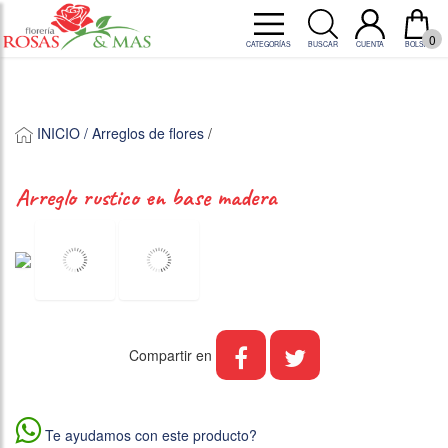
0
CATEGORÍAS
BUSCAR
CUENTA
BOLSA
INICIO /
Arreglos de flores
/
arreglo rustico en base madera
Compartir en
Te ayudamos con este producto?