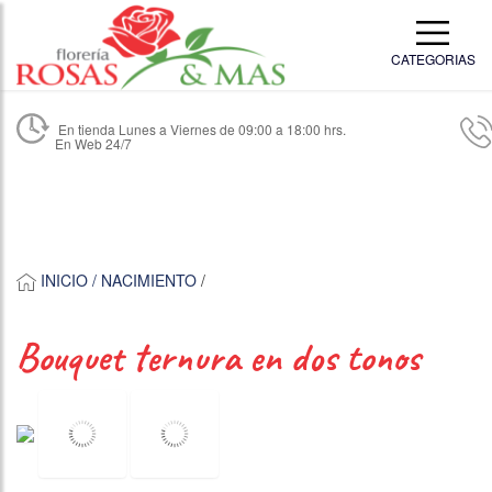
CATEGORIAS
En tienda Lunes a Viernes de 09:00 a 18:00 hrs.
En Web 24/7
INICIO /
NACIMIENTO
/
bouquet ternura en dos tonos